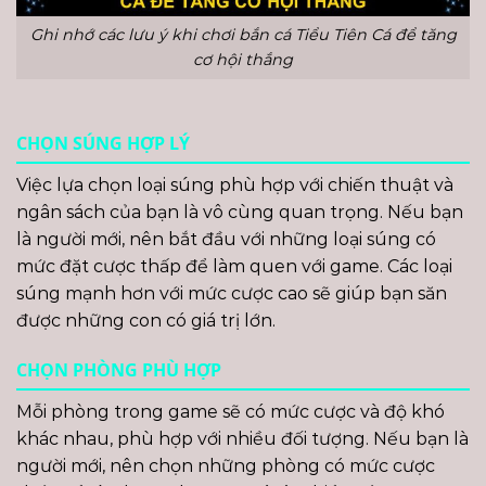
Ghi nhớ các lưu ý khi chơi bắn cá Tiểu Tiên Cá để tăng
cơ hội thắng
CHỌN SÚNG HỢP LÝ
Việc lựa chọn loại súng phù hợp với chiến thuật và
ngân sách của bạn là vô cùng quan trọng. Nếu bạn
là người mới, nên bắt đầu với những loại súng có
mức đặt cược thấp để làm quen với game. Các loại
súng mạnh hơn với mức cược cao sẽ giúp bạn săn
được những con có giá trị lớn.
CHỌN PHÒNG PHÙ HỢP
Mỗi phòng trong game sẽ có mức cược và độ khó
khác nhau, phù hợp với nhiều đối tượng. Nếu bạn là
người mới, nên chọn những phòng có mức cược