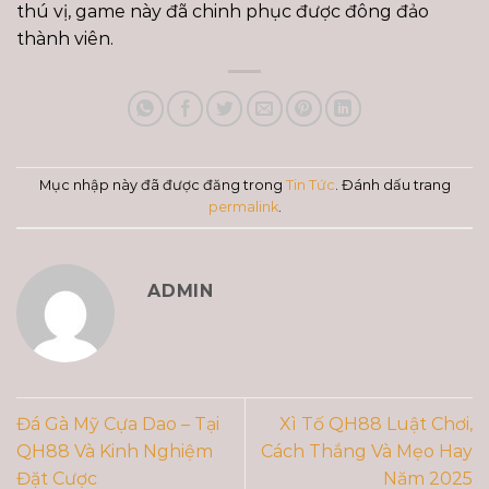
thú vị, game này đã chinh phục được đông đảo
thành viên.
Mục nhập này đã được đăng trong
Tin Tức
. Đánh dấu trang
permalink
.
ADMIN
Đá Gà Mỹ Cựa Dao – Tại
Xì Tố QH88 Luật Chơi,
QH88 Và Kinh Nghiệm
Cách Thắng Và Mẹo Hay
Đặt Cược
Năm 2025