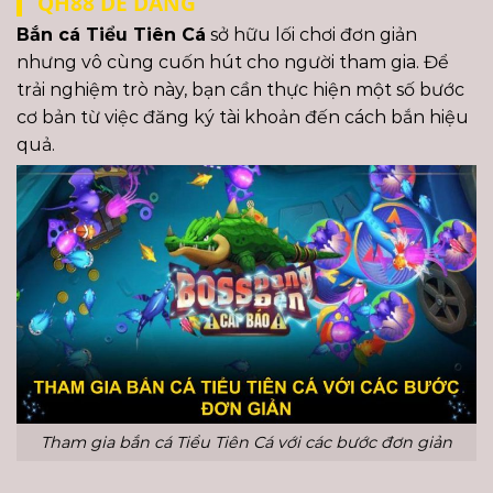
QH88 DỄ DÀNG
Bắn cá Tiểu Tiên Cá
sở hữu lối chơi đơn giản
nhưng vô cùng cuốn hút cho người tham gia. Để
trải nghiệm trò này, bạn cần thực hiện một số bước
cơ bản từ việc đăng ký tài khoản đến cách bắn hiệu
quả.
Tham gia bắn cá Tiểu Tiên Cá với các bước đơn giản