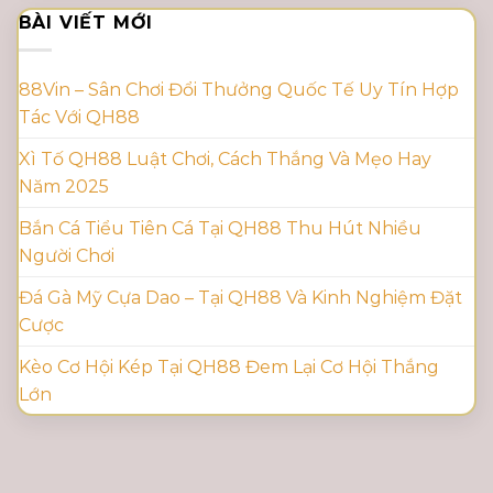
BÀI VIẾT MỚI
88Vin – Sân Chơi Đổi Thưởng Quốc Tế Uy Tín Hợp
Tác Với QH88
Xì Tố QH88 Luật Chơi, Cách Thắng Và Mẹo Hay
Năm 2025
Bắn Cá Tiểu Tiên Cá Tại QH88 Thu Hút Nhiều
Người Chơi
Đá Gà Mỹ Cựa Dao – Tại QH88 Và Kinh Nghiệm Đặt
Cược
Kèo Cơ Hội Kép Tại QH88 Đem Lại Cơ Hội Thắng
Lớn